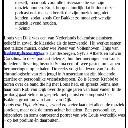
mezelf, maar ook voor alle luisteraars die van zijn
muziek houden. En ik hoop natuurlijk dat ik door deze
podcast ook mensen bereik die zijn muziek nog niet
kenden, zodat, zoals Cor Bakker zo mooi zei: we zijn
muziek levend houden.
–
Selma
Louis van Dijk was een van Nederlands bekendste pianisten,
geliefd in zowel de klassieke als de jazzwereld. Hij werkte samen
met talloze musici, onder wie Pieter van Vollenhoven, Thijs van
Inklappen
Lees meer...
Leer, Elly Ameling, Frits Landesbergen, Sylvia Alberts en Edwin
Corzilius. In deze podcast delen zij hun herinneringen aan Louis.
In iedere aflevering bezoekt Selma een of twee gasten om samen
herinneringen op te halen. De reeks volgt het leven van Louis
chronologisch: van zijn jeugd in Amsterdam tot zijn bloeiende
carrière en persoonlijke vriendschappen. Zo is Jeroen Krabbé te
horen over de band die hij met Louis had, en spreekt Selma met
haar oom Rob van Dijk over de jonge jaren van haar vader. In de
proloog gaat Selma in gesprek met pianist en componist Cor
Bakker, groot fan van Louis van Dijk.
Louis van Dijk, virtuoos, vriend en vader
laat niet alleen de muziek
spreken, maar ook de mens achter het talent. Een persoonlijke,
bijzondere en soms ontroerend portret van wie Louis werkelijk was
– op het podium én daarbuiten.