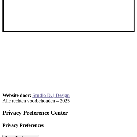
Selma van Dijk
Selma presenteert en doet diverse voice-over klussen. Neem contact
op om te kijken wat zij voor jou kan betekenen.
Direct naar
Privacyverklaring
Contact
selma@selmavandijk.nl
Website door:
Studio D. | Design
Alle rechten voorbehouden – 2025
Privacy Preference Center
Privacy Preferences